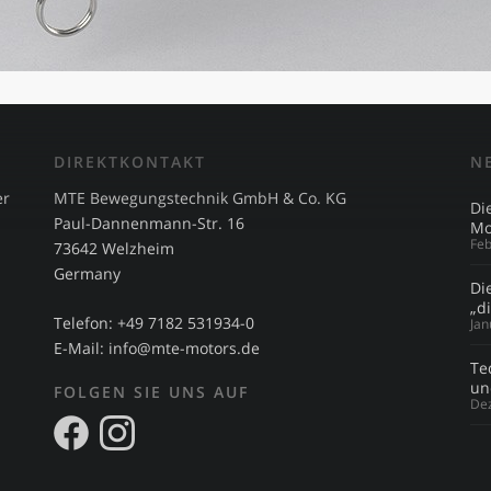
DIREKTKONTAKT
N
er
MTE Bewegungstechnik GmbH & Co. KG
Di
Paul-Dannenmann-Str. 16
Mo
Feb
73642 Welzheim
Germany
Di
„d
Telefon: +49 7182 531934-0
Jan
E-Mail:
info@mte-motors.de
Te
un
FOLGEN SIE UNS AUF
De