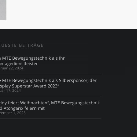
EUESTE BEITRÄGE
e MTE Bewegungstechnik als Ihr
ntagedienstleister
ruar 22, 2024
e MTE Bewegungstechnik als Silbersponsor, der
isplay Superstar Award 2023“
uar 17, 2024
ddy feiert Weihnachten“, MTE Bewegungstechnik
d Atongarix feiern mit
zember 1, 2023